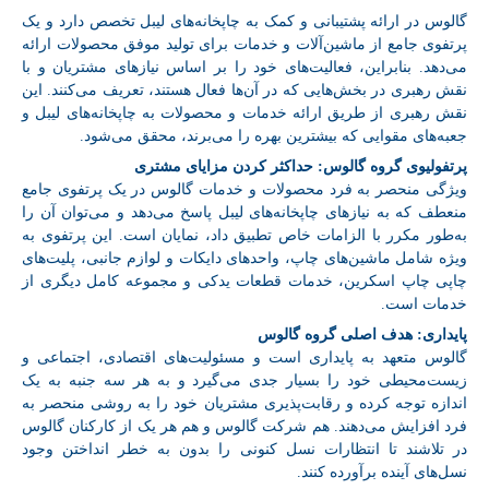
گالوس در ارائه پشتیبانی و کمک به چاپخانه‌های لیبل تخصص دارد و یک
پرتفوی جامع از ماشین‌آلات و خدمات برای تولید موفق محصولات ارائه
می‌دهد. بنابراین، فعالیت‌های خود را بر اساس نیازهای مشتریان و با
نقش رهبری در بخش‌هایی که در آن‌ها فعال هستند، تعریف می‌کنند. این
نقش رهبری از طریق ارائه خدمات و محصولات به چاپخانه‌های لیبل و
جعبه‌های مقوایی که بیشترین بهره را می‌برند، محقق می‌شود.
پرتفولیوی گروه گالوس: حداکثر کردن مزایای مشتری
ویژگی منحصر به فرد محصولات و خدمات گالوس در یک پرتفوی جامع
منعطف که به نیازهای چاپخانه‌های لیبل پاسخ می‌دهد و می‌توان آن را
به‌طور مکرر با الزامات خاص تطبیق داد، نمایان است. این پرتفوی به
ویژه شامل ماشین‌های چاپ، واحدهای دایکات و لوازم جانبی، پلیت‌های
چاپی چاپ اسکرین، خدمات قطعات یدکی و مجموعه کامل دیگری از
خدمات است.
پایداری: هدف اصلی گروه گالوس
گالوس متعهد به پایداری است و مسئولیت‌های اقتصادی، اجتماعی و
زیست‌محیطی خود را بسیار جدی می‌گیرد و به هر سه جنبه به یک
اندازه توجه کرده و رقابت‌پذیری مشتریان خود را به روشی منحصر به
فرد افزایش می‌دهند. هم شرکت گالوس و هم هر یک از کارکنان گالوس
در تلاشند تا انتظارات نسل کنونی را بدون به خطر انداختن وجود
نسل‌های آینده برآورده کنند.