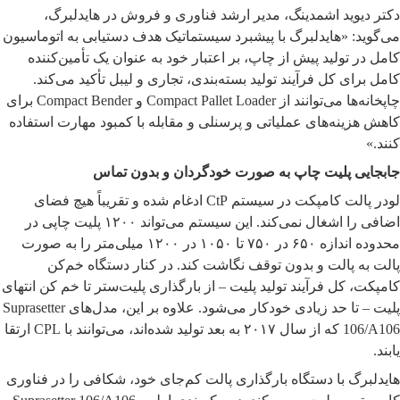
دکتر دیوید اشمدینگ، مدیر ارشد فناوری و فروش در هایدلبرگ،
می‌گوید: «هایدلبرگ با پیشبرد سیستماتیک هدف دستیابی به اتوماسیون
کامل در تولید پیش از چاپ، بر اعتبار خود به عنوان یک تأمین‌کننده
کامل برای کل فرآیند تولید بسته‌بندی، تجاری و لیبل تأکید می‌کند.
چاپخانه‌ها می‌توانند از Compact Pallet Loader و Compact Bender برای
کاهش هزینه‌های عملیاتی و پرسنلی و مقابله با کمبود مهارت استفاده
کنند.»
جابجایی پلیت چاپ به صورت خودگردان و بدون تماس
لودر پالت کامپکت در سیستم CtP ادغام شده و تقریباً هیچ فضای
اضافی را اشغال نمی‌کند. این سیستم می‌تواند ۱۲۰۰ پلیت چاپی در
محدوده اندازه ۶۵۰ در ۷۵۰ تا ۱۰۵۰ در ۱۲۰۰ میلی‌متر را به صورت
پالت به پالت و بدون توقف نگاشت کند. در کنار دستگاه خم‌کن
کامپکت، کل فرآیند تولید پلیت – از بارگذاری پلیت‌ستر تا خم کن انتهای
پلیت – تا حد زیادی خودکار می‌شود. علاوه بر این، مدل‌های Suprasetter
106/A106 که از سال ۲۰۱۷ به بعد تولید شده‌اند، می‌توانند با CPL ارتقا
یابند.
هایدلبرگ با دستگاه بارگذاری پالت کم‌جای خود، شکافی را در فناوری