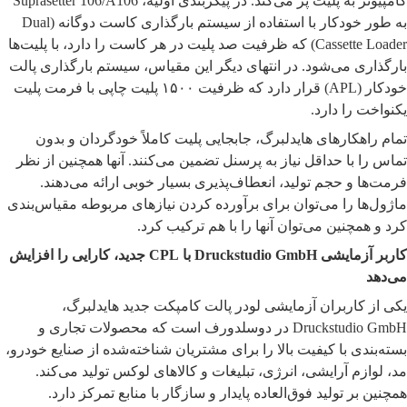
کامپیوتر به پلیت پر می‌کند. در پیکربندی اولیه، Suprasetter 106/A106
به طور خودکار با استفاده از سیستم بارگذاری کاست دوگانه (Dual
Cassette Loader) که ظرفیت صد پلیت در هر کاست را دارد، با پلیت‌ها
بارگذاری می‌شود. در انتهای دیگر این مقیاس، سیستم بارگذاری پالت
خودکار (APL) قرار دارد که ظرفیت ۱۵۰۰ پلیت چاپی با فرمت پلیت
یکنواخت را دارد.
تمام راهکارهای هایدلبرگ، جابجایی پلیت کاملاً خودگردان و بدون
تماس را با حداقل نیاز به پرسنل تضمین می‌کنند. آنها همچنین از نظر
فرمت‌ها و حجم تولید، انعطاف‌پذیری بسیار خوبی ارائه می‌دهند.
ماژول‌ها را می‌توان برای برآورده کردن نیازهای مربوطه مقیاس‌بندی
کرد و همچنین می‌توان آنها را با هم ترکیب کرد.
کاربر آزمایشی Druckstudio GmbH با CPL جدید، کارایی را افزایش
می‌دهد
یکی از کاربران آزمایشی لودر پالت کامپکت جدید هایدلبرگ،
Druckstudio GmbH در دوسلدورف است که محصولات تجاری و
بسته‌بندی با کیفیت بالا را برای مشتریان شناخته‌شده از صنایع خودرو،
مد، لوازم آرایشی، انرژی، تبلیغات و کالاهای لوکس تولید می‌کند.
همچنین بر تولید فوق‌العاده پایدار و سازگار با منابع تمرکز دارد.