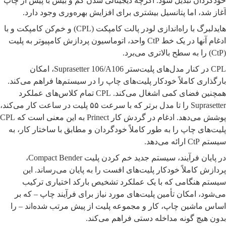
خودگردان تبدیل شود. اگرچه دیجیتالی شدن کم و بیش با پیش از چاپ
آغاز شد، اما پتانسیل بیشتری برای افزایش بهره‌وری وجود دارد.
هایدلبرگ با راه‌اندازی لودر پالت کامپکت (CPL) و خم‌کن کامپکت و با
ادغام آنها در یک خط CtP واحد، اتوماسیون پردازش کامپیوتر به پلیت
(CtP) را به سطح بالاتری می‌برد.
CPL در کنار مدل‌های پلیت‌ستر Suprasetter 106/A106، امکان
بارگذاری کاملاً خودکار پلیت‌های چاپ را در سیستم‌ها فراهم می‌کند.
همچنین فضای کمی اشغال می‌کند. CPL تمام کلاس‌های عملکرد
Suprasetter را تا مدل برتر که با سرعت ۵۵ پلیت در ساعت کار می‌کند،
پوشش می‌دهد. ادغام در گردش کار Prinect به این معنی است که CPL
پلیت‌های چاپ را به طور کاملاً خودگردان و مطابق با ساختار کار، به
سیستم CtP ارائه می‌دهد.
در پایان فرآیند، سیستم جدید خم کردن پلیت Compact Bender،
پردازش کاملاً خودکار پلیت‌های افست را به پایان می‌رساند. این
سیستم هنگامی که با یک عملکرد تشخیص بارکد اختیاری ترکیب
می‌شود، امکان تأمین پلیت‌های مورد نیاز برای فرآیند چاپ – که بر
اساس ماشین چاپ، کار و مجموعه پلیت از پیش مرتب شده‌اند – را
بدون هیچ گونه مداخله دستی فراهم می‌کند.