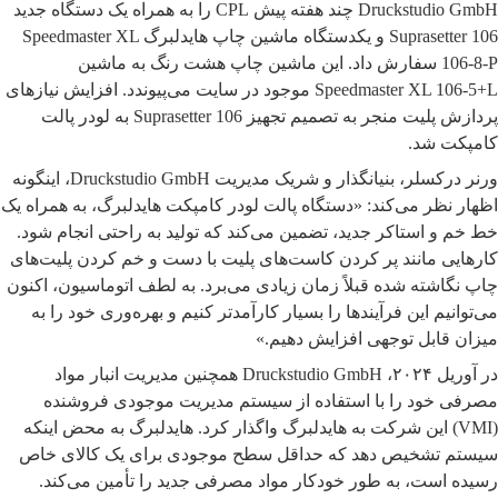
Druckstudio GmbH چند هفته پیش CPL را به همراه یک دستگاه جدید
Suprasetter 106 و یکدستگاه ماشین چاپ هایدلبرگ Speedmaster XL
106-8-P سفارش داد. این ماشین چاپ هشت رنگ به ماشین
Speedmaster XL 106-5+L موجود در سایت می‌پیوندد. افزایش نیازهای
پردازش پلیت منجر به تصمیم تجهیز Suprasetter 106 به لودر پالت
کامپکت شد.
ورنر درکسلر، بنیانگذار و شریک مدیریت Druckstudio GmbH، اینگونه
اظهار نظر می‌کند: «دستگاه پالت لودر کامپکت هایدلبرگ، به همراه یک
خط خم و استاکر جدید، تضمین می‌کند که تولید به راحتی انجام شود.
کارهایی مانند پر کردن کاست‌های پلیت با دست و خم کردن پلیت‌های
چاپ نگاشته شده قبلاً زمان زیادی می‌برد. به لطف اتوماسیون، اکنون
می‌توانیم این فرآیندها را بسیار کارآمدتر کنیم و بهره‌وری خود را به
میزان قابل توجهی افزایش دهیم.»
در آوریل ۲۰۲۴، Druckstudio GmbH همچنین مدیریت انبار مواد
مصرفی خود را با استفاده از سیستم مدیریت موجودی فروشنده
(VMI) این شرکت به هایدلبرگ واگذار کرد. هایدلبرگ به محض اینکه
سیستم تشخیص دهد که حداقل سطح موجودی برای یک کالای خاص
رسیده است، به طور خودکار مواد مصرفی جدید را تأمین می‌کند.