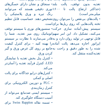
تغذیه بدون توقف، پالت بلند
• سنجاق و نشان دارای حسگرهای
(حداکثر ارتفاع پالت تا ۱۶۰۰
نوری دقیقی هستند که می‌توانند
میلی‌متر است).
رنگ تیره و ورق پلاستیکی را
• پالت‌های بی‌نقص را می‌توان روی
تشخیص دهند. حساسیت قابل تنظیم
تخته پالت‌هایی که روی ریل‌ها برای
است.
سیستم پیش-آماده سازی حرکت
• سنسورهای نوری با سیستم توقف
می‌کنند، تشکیل داد. این امر سهم
اتوماتیک روی میز تغذیه، شما را
قابل توجهی در تولید روان دارد و به
قادر می‌سازند تا نظارت بر سیستم
اپراتور اجازه می‌دهد پالت آماده
را بهینه کنید – برای کنترل کیفیت
شده را به طور دقیق و راحت به
جامع بر روی کل عرض ورق و گیر
تغذیه‌کننده منتقل کند.
کردن ورق.
• کنترل پنل بخش تغذیه با نمایشگر
LED، کنترل فرآیند تغذیه را آسان‌تر
می‌کند.
• کنترل‌های درایو جداگانه برای پالت
اصلی و کمکی
• PLC و دوربین الکترونیکی برای
کنترل زمان‌بندی
• سیستم ایمنی ضدمانع می‌تواند از
آسیب دستگاه جلوگیری کند.
• تسمه نقاله Swiss Rapplon برای