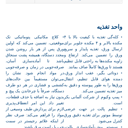
واحد تغذیه
• کله‌گی تغذیه‌ با کیفیت بالا با ۴
• کلاچ مکانیکی پنوماتیکی تک
مکنده بالابر و ۴ مکنده جلوبر برای
موقعیتی، تضمین می‌کند که اولین
ارسال ورق، تغذیه پایدار و سریع
ورق پس از هر بار روشن شدن
ورق را تضمین می‌کند. ارتفاع و
مجدد دستگاه، همیشه پشت سنجاق
زاویه مکنده‌ها به راحتی قابل تنظیم
باشد تا آماده‌سازی آسان،
هستند تا ورق‌ها کاملاً صاف بمانند.
صرفه‌جویی در زمان و صرفه‌جویی
• دوتائی بگیر، عقب انداز ورق،
در مواد انجام شود. نشان را
دمنده هوای قابل تنظیم، انتقال
می‌توان مستقیماً بین حالت‌های
ورق‌ها را به طور پیوسته و دقیق به
کششی و فشاری در هر دو طرف
میز تغذیه تضمین می‌کند.
دستگاه، صرفاً با چرخاندن یک پیچ و
• پمپ وکیوم از شرکت آلمانی بکر
بدون نیاز به اضافه یا حذف قطعات،
است.
تغییر داد. این امر انعطاف‌پذیری
• تنظیم پالت در جهت عرضی
لازم برای پردازش طیف وسیعی از
توسط موتور برای تغذیه دقیق ورق
مواد را فراهم می‌کند: صرف نظر
کنترل می‌شود.
از اینکه علائم رجیستر در سمت
• سیستم پیش-آماده‌سازی پالت،
چپ یا راست ورق باشند.