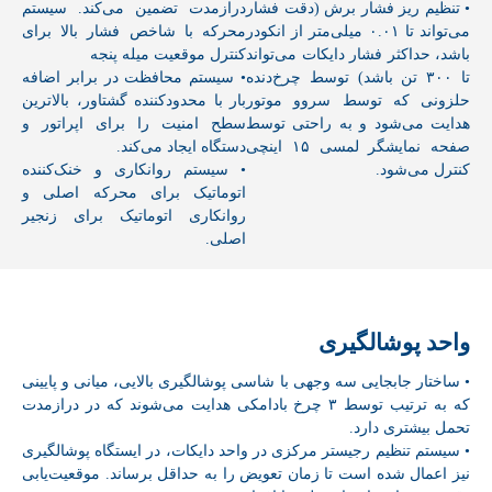
• تنظیم ریز فشار برش (دقت فشار
درازمدت تضمین می‌کند. سیستم
می‌تواند تا ۰.۰۱ میلی‌متر از انکودر
محرکه با شاخص فشار بالا برای
باشد، حداکثر فشار دایکات می‌تواند
کنترل موقعیت میله پنجه
تا ۳۰۰ تن باشد) توسط چرخ‌دنده
• سیستم محافظت در برابر اضافه
حلزونی که توسط سروو موتور
بار با محدودکننده گشتاور، بالاترین
هدایت می‌شود و به راحتی توسط
سطح امنیت را برای اپراتور و
صفحه نمایشگر لمسی ۱۵ اینچی
دستگاه ایجاد می‌کند.
کنترل می‌شود.
• سیستم روانکاری و خنک‌کننده
اتوماتیک برای محرکه اصلی و
روانکاری اتوماتیک برای زنجیر
اصلی.
واحد پوشالگیری
• ساختار جابجایی سه وجهی با شاسی پوشالگیری بالایی، میانی و پایینی
که به ترتیب توسط ۳ چرخ بادامکی هدایت می‌شوند که در درازمدت
تحمل بیشتری دارد.
• سیستم تنظیم رجیستر مرکزی در واحد دایکات، در ایستگاه پوشالگیری
نیز اعمال شده است تا زمان تعویض را به حداقل برساند. موقعیت‌یابی