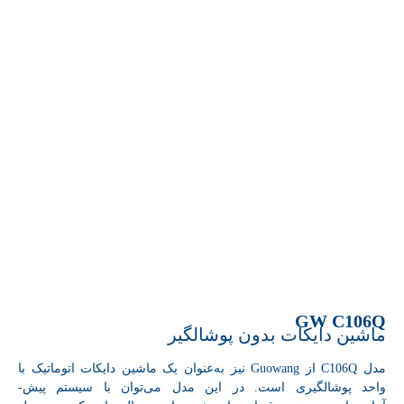
GW C106Q
ماشین دایکات بدون پوشالگیر
مدل C106Q از Guowang نیز به‌عنوان یک ماشین دایکات اتوماتیک با
واحد پوشالگیری است. در این مدل می‌توان با سیستم پیش‌-