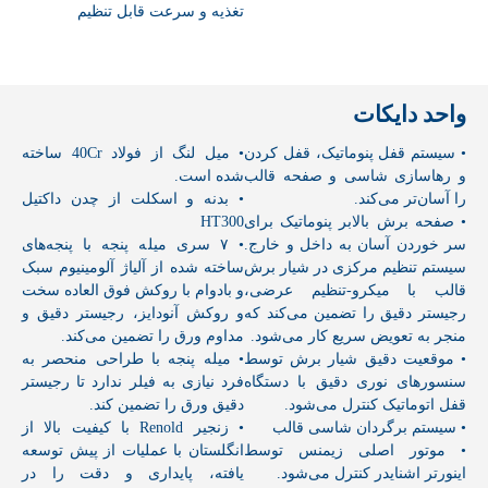
تغذیه و سرعت قابل تنظیم
واحد دایکات
• سیستم قفل پنوماتیک، قفل کردن
• میل لنگ از فولاد 40Cr ساخته
و رهاسازی شاسی و صفحه قالب
شده است.
را آسان‌تر می‌کند.
• بدنه و اسکلت از چدن داکتیل
• صفحه برش بالابر پنوماتیک برای
HT300
سر خوردن آسان به داخل و خارج.
• ۷ سری میله پنجه با پنجه‌های
سیستم تنظیم مرکزی در شیار برش
ساخته شده از آلیاژ آلومینیوم سبک
قالب با میکرو-تنظیم عرضی،
و بادوام با روکش فوق العاده سخت
رجیستر دقیق را تضمین می‌کند که
و روکش آنودایز، رجیستر دقیق و
منجر به تعویض سریع کار می‌شود.
مداوم ورق را تضمین می‌کند.
• موقعیت دقیق شیار برش توسط
• میله پنجه با طراحی منحصر به
سنسورهای نوری دقیق با دستگاه
فرد نیازی به فیلر ندارد تا رجیستر
قفل اتوماتیک کنترل می‌شود.
دقیق ورق را تضمین کند.
• سیستم برگردان شاسی قالب
• زنجیر Renold با کیفیت بالا از
• موتور اصلی زیمنس توسط
انگلستان با عملیات از پیش توسعه
اینورتر اشنایدر کنترل می‌شود.
یافته، پایداری و دقت را در