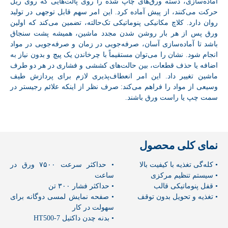
آماده‌سازی، دسته ورق‌های چاپ شده را روی پالت‌هایی که روی ریل
حرکت می‌کنند، از پیش آماده کرد. این امر سهم قابل توجهی در تولید
روان دارد. کلاچ مکانیکی پنوماتیکی تک‌حالته، تضمین می‌کند که اولین
ورق پس از هر بار روشن شدن مجدد ماشین، همیشه پشت سنجاق
باشد تا آماده‌سازی آسان، صرفه‌جویی در زمان و صرفه‌جویی در مواد
انجام شود. نشان را می‌توان مستقیماً با چرخاندن یک پیچ و بدون نیاز به
اضافه یا حذف قطعات، بین حالت‌های کششی و فشاری در هر دو طرف
ماشین تغییر داد. این امر انعطاف‌پذیری لازم برای پردازش طیف
وسیعی از مواد را فراهم می‌کند: صرف نظر از اینکه علائم رجیستر در
سمت چپ یا راست ورق باشند.
نمای کلی محصول
• کله‌گی تغذیه با کیفیت بالا
• حداکثر سرعت ۷۵۰۰ ورق در
• سیستم تنظیم مرکزی
ساعت
• قفل پنوماتیکی قالب
• حداکثر فشار ۳۰۰ تن
• تغذیه و تحویل بدون توقف
• صفحه نمایش لمسی دوگانه برای
سهولت در کار
• بدنه چدن داکتیل HT500-7